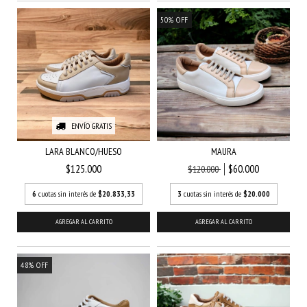
50
%
OFF
ENVÍO GRATIS
LARA BLANCO/HUESO
MAURA
$125.000
$60.000
$120.000
6
cuotas sin interés de
$20.833,33
3
cuotas sin interés de
$20.000
AGREGAR AL CARRITO
AGREGAR AL CARRITO
48
%
OFF