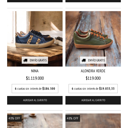
ENVÍO GRATIS
ENVÍO GRATIS
NINA
ALONDRA VERDE
$1.119.000
$119.000
6
cuotas sin interés de
$186.500
6
cuotas sin interés de
$19.833,33
AGREGAR AL CARRITO
AGREGAR AL CARRITO
48
%
OFF
48
%
OFF