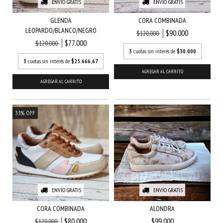
ENVÍO GRATIS
ENVÍO GRATIS
GLENDA
CORA COMBINADA
LEOPARDO/BLANCO/NEGRO
$90.000
$120.000
$77.000
$120.000
3
cuotas sin interés de
$30.000
3
cuotas sin interés de
$25.666,67
AGREGAR AL CARRITO
AGREGAR AL CARRITO
33
%
OFF
ENVÍO GRATIS
ENVÍO GRATIS
CORA COMBINADA
ALONDRA
$80.000
$99.000
$120.000