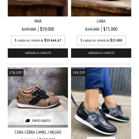
MAR
LUNA
$59.000
$75.000
$109.000
$145.000
3
cuotas sin interés de
$19.666,67
3
cuotas sin interés de
$25.000
AGREGAR AL CARRITO
AGREGAR AL CARRITO
17
%
OFF
29
%
OFF
ENVÍO GRATIS
CORA CEBRA CAMEL / NEGRO