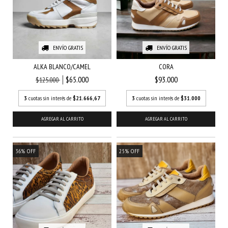
ENVÍO GRATIS
ENVÍO GRATIS
CORA
ALKA BLANCO/CAMEL
$93.000
$65.000
$125.000
3
cuotas sin interés de
$31.000
3
cuotas sin interés de
$21.666,67
AGREGAR AL CARRITO
AGREGAR AL CARRITO
36
%
OFF
25
%
OFF