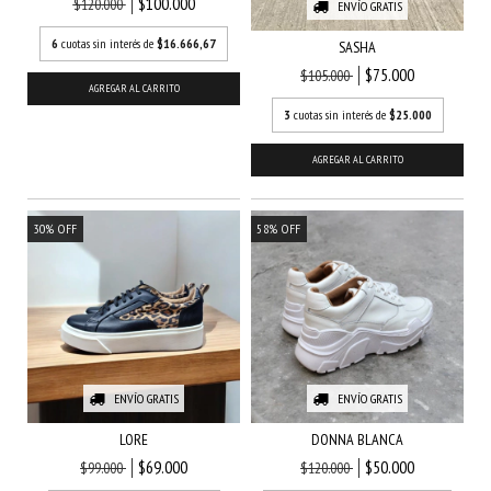
$100.000
$120.000
ENVÍO GRATIS
6
cuotas sin interés de
$16.666,67
SASHA
$75.000
$105.000
AGREGAR AL CARRITO
3
cuotas sin interés de
$25.000
AGREGAR AL CARRITO
30
%
OFF
58
%
OFF
ENVÍO GRATIS
ENVÍO GRATIS
LORE
DONNA BLANCA
$69.000
$50.000
$99.000
$120.000