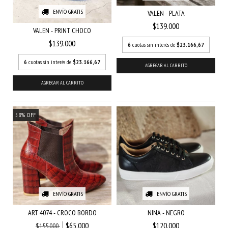
ENVÍO GRATIS
VALEN - PLATA
$139.000
VALEN - PRINT CHOCO
$139.000
6
cuotas sin interés de
$23.166,67
6
cuotas sin interés de
$23.166,67
AGREGAR AL CARRITO
AGREGAR AL CARRITO
58
%
OFF
ENVÍO GRATIS
ENVÍO GRATIS
ART 4074 - CROCO BORDO
NINA - NEGRO
$65.000
$120.000
$155.000