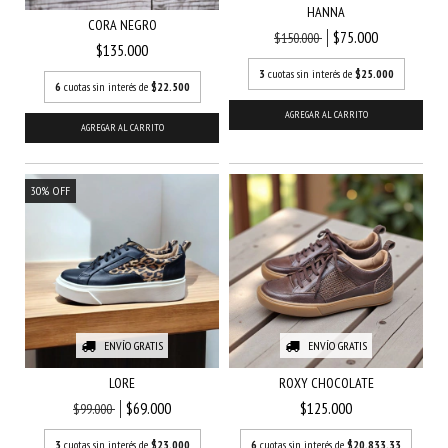
HANNA
CORA NEGRO
$75.000
$150.000
$135.000
3
cuotas sin interés de
$25.000
6
cuotas sin interés de
$22.500
AGREGAR AL CARRITO
AGREGAR AL CARRITO
30
%
OFF
ENVÍO GRATIS
ENVÍO GRATIS
LORE
ROXY CHOCOLATE
$69.000
$125.000
$99.000
3
cuotas sin interés de
$23.000
6
cuotas sin interés de
$20.833,33