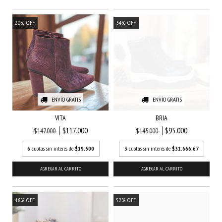
20
%
OFF
34
%
OFF
ENVÍO GRATIS
ENVÍO GRATIS
VITA
BRIA
$117.000
$95.000
$147.000
$145.000
6
cuotas sin interés de
$19.500
3
cuotas sin interés de
$31.666,67
AGREGAR AL CARRITO
AGREGAR AL CARRITO
48
%
OFF
52
%
OFF