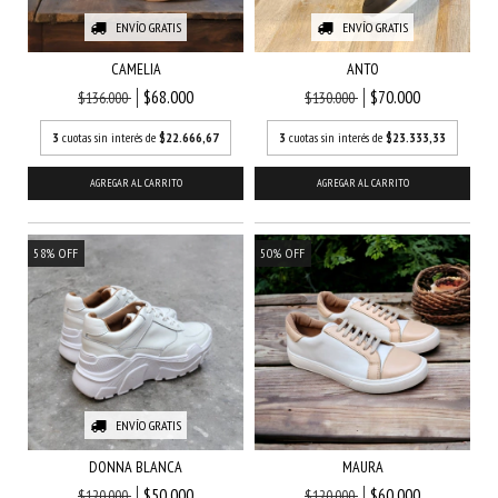
ENVÍO GRATIS
ENVÍO GRATIS
CAMELIA
ANTO
$68.000
$70.000
$136.000
$130.000
3
cuotas sin interés de
$22.666,67
3
cuotas sin interés de
$23.333,33
AGREGAR AL CARRITO
AGREGAR AL CARRITO
58
%
OFF
50
%
OFF
ENVÍO GRATIS
DONNA BLANCA
MAURA
$50.000
$60.000
$120.000
$120.000