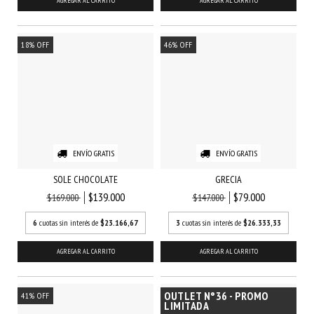
AGREGAR AL CARRITO
AGREGAR AL CARRITO
18
%
OFF
46
%
OFF
ENVÍO GRATIS
ENVÍO GRATIS
SOLE CHOCOLATE
GRECIA
$139.000
$79.000
$169.000
$147.000
6
cuotas sin interés de
$23.166,67
3
cuotas sin interés de
$26.333,33
AGREGAR AL CARRITO
AGREGAR AL CARRITO
OUTLET N°36 - PROMO
41
%
OFF
LIMITADA