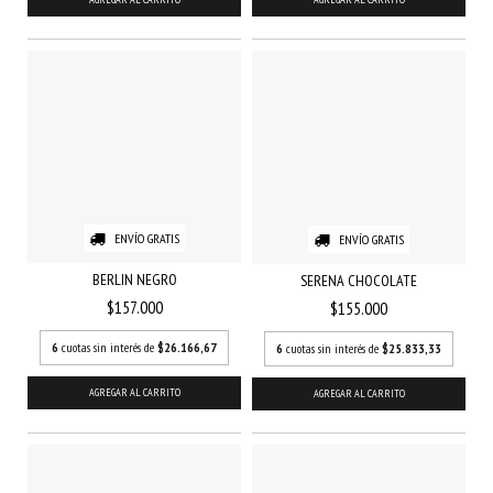
ENVÍO GRATIS
ENVÍO GRATIS
BERLIN NEGRO
SERENA CHOCOLATE
$157.000
$155.000
6
cuotas sin interés de
$26.166,67
6
cuotas sin interés de
$25.833,33
AGREGAR AL CARRITO
AGREGAR AL CARRITO