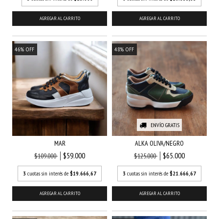
AGREGAR AL CARRITO
AGREGAR AL CARRITO
46
%
OFF
48
%
OFF
ENVÍO GRATIS
MAR
ALKA OLIVA/NEGRO
$59.000
$65.000
$109.000
$125.000
3
cuotas sin interés de
$19.666,67
3
cuotas sin interés de
$21.666,67
AGREGAR AL CARRITO
AGREGAR AL CARRITO