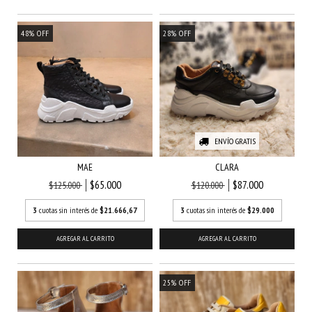
48
%
OFF
28
%
OFF
ENVÍO GRATIS
MAE
CLARA
$65.000
$87.000
$125.000
$120.000
3
cuotas sin interés de
$21.666,67
3
cuotas sin interés de
$29.000
AGREGAR AL CARRITO
AGREGAR AL CARRITO
25
%
OFF