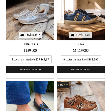
ENVÍO GRATIS
ENVÍO GRATIS
CORA PLATA
NINA
$139.000
$1.119.000
6
cuotas sin interés de
$23.166,67
6
cuotas sin interés de
$186.500
AGREGAR AL CARRITO
AGREGAR AL CARRITO
48
%
OFF