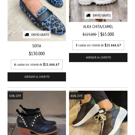
ENVÍO GRATIS
ALKA CHITA/CAMEL
$65.000
$125.000
ENVÍO GRATIS
3
cuotas sin interés de
$21.666,67
SOFIA
$130.000
AGREGAR AL CARRITO
6
cuotas sin interés de
$21.666,67
AGREGAR AL CARRITO
50
%
OFF
46
%
OFF