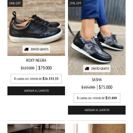
34
%
OFF
29
%
OFF
ENVÍO GRATIS
ROXY NEGRA
$79.000
$119.000
ENVÍO GRATIS
3
cuotas sin interés de
$26.333,33
SASHA
$75.000
$105.000
AGREGAR AL CARRITO
3
cuotas sin interés de
$25.000
AGREGAR AL CARRITO