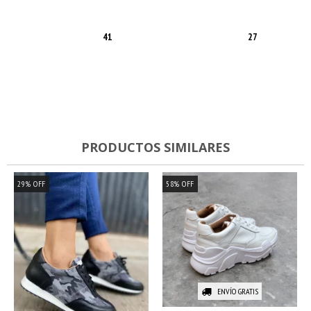
41
27
PRODUCTOS SIMILARES
29
%
OFF
58
%
OFF
ENVÍO GRATIS