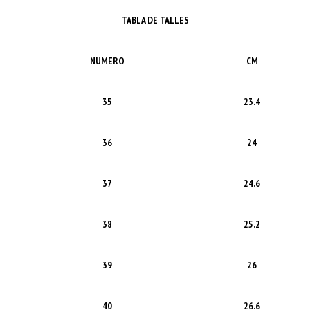
TABLA DE TALLES
NUMERO
CM
35
23.4
36
24
37
24.6
38
25.2
39
26
40
26.6