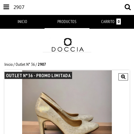
2907
INICIO
PRODUCTOS
CARRITO
0
Inicio
/
Outlet N° 36
/
2907
OUTLET N°36 - PROMO LIMITADA