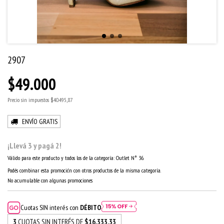
2907
$49.000
Precio sin impuestos
$40.495,87
ENVÍO GRATIS
¡Llevá 3 y pagá 2!
Válido para este producto y todos los de la categoría: Outlet N° 36.
Podés combinar esta promoción con otros productos de la misma categoría.
No acumulable con algunas promociones
Cuotas SIN interés con
DÉBITO
3
CUOTAS SIN INTERÉS DE
$16.333,33