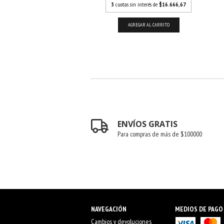
otas sin interés de
$20.000
3
cuotas sin interés de
$16.666,67
AGREGAR AL CARRITO
AGREGAR AL CARRITO
ENVÍOS GRATIS
Para compras de más de $100000
NAVEGACIÓN
MEDIOS DE PAGO
Cambios y devoluciones