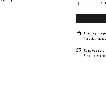
¡No t
Compra protegi
Tus datos cuidado
Cambios y devol
Si no te gusta, po