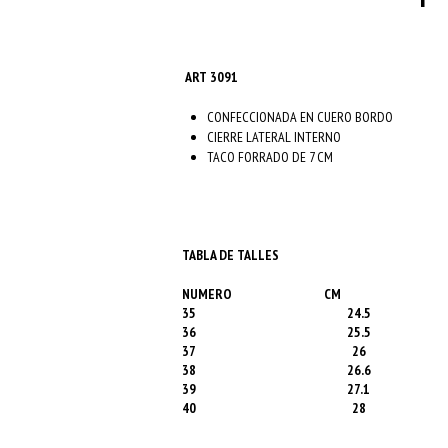
ART 3091
CONFECCIONADA EN CUERO BORDO
CIERRE LATERAL INTERNO
TACO FORRADO DE 7 CM
TABLA DE TALLES
NUMERO
CM
35
24.5
36
25.5
37
26
38
26.6
39
27.1
40
28