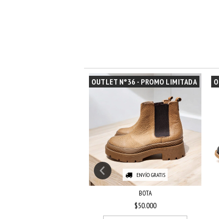
°36 - PROMO LIMITADA
OUTLET N°36 - PROMO LIMITADA
O
ENVÍO GRATIS
ENVÍO GRATIS
ART 2774
BOTA
$60.000
$50.000