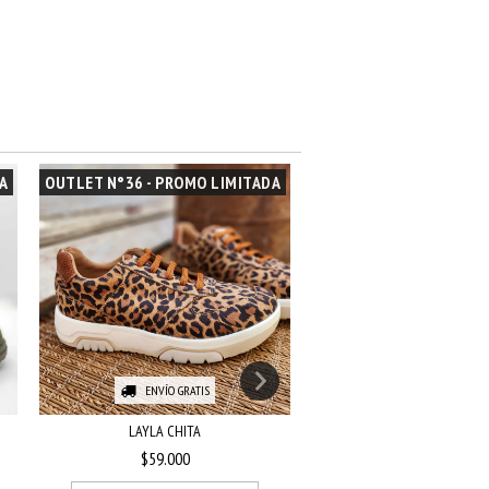
A
OUTLET N°36 - PROMO LIMITADA
OUTLET N°36 - PROMO 
ENVÍO GRATIS
ENVÍO GRATIS
LAYLA CHITA
2907
$59.000
$49.000