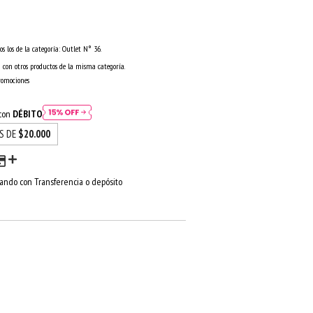
os los de la categoría: Outlet N° 36.
 con otros productos de la misma categoría.
romociones
 con
DÉBITO
ÉS DE
$20.000
ndo con Transferencia o depósito