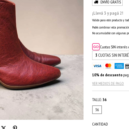
ENVÍO GRATIS
¡Llevá 3 y pagá 2!
Válido para este producto y tod
Podés combinar esta promoción
No acumulable con algunas p
Cuotas SIN interés
3
CUOTAS SIN INTER
10% de descuento
paga
VER MEDIOS DE PAGO
TALLE:
36
36
CANTIDAD