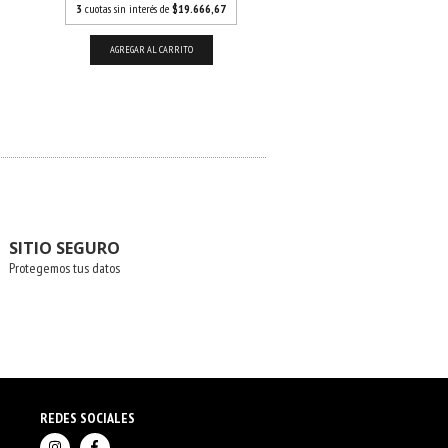
3
cuotas sin interés de
$19.666,67
3
cuotas sin interés de
$16.
AGREGAR AL CARRITO
AGREGAR AL CARRITO
SITIO SEGURO
Protegemos tus datos
REDES SOCIALES