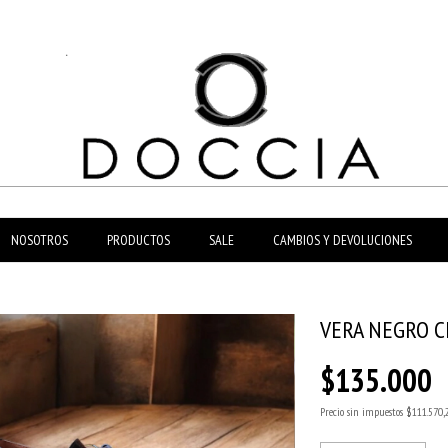
NOSOTROS
PRODUCTOS
SALE
CAMBIOS Y DEVOLUCIONES
VERA NEGRO 
$135.000
Precio sin impuestos
$111.570,