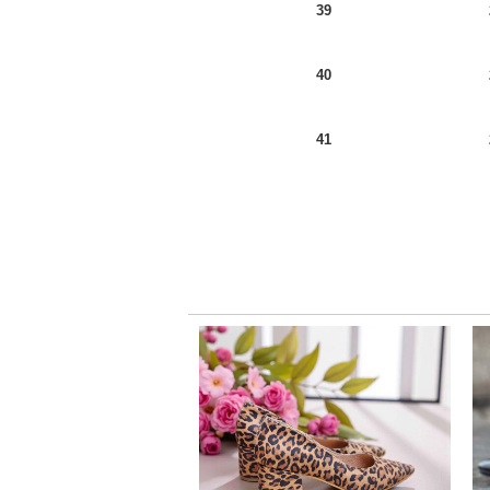
39
40
41