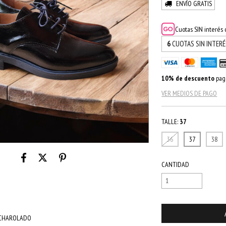
ENVÍO GRATIS
Cuotas SIN interés
6
CUOTAS SIN INTER
10% de descuento
paga
VER MEDIOS DE PAGO
TALLE:
37
36
37
38
CANTIDAD
 CHAROLADO