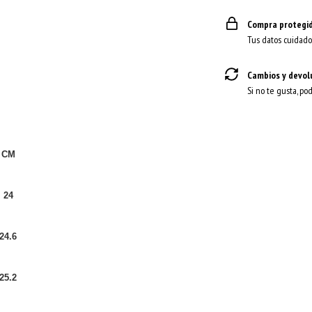
Compra protegi
Tus datos cuidado
Cambios y devol
Si no te gusta, po
CM
24
24.6
25.2