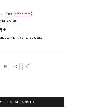
 con
DÉBITO
ÉS DE
$22.500
ndo con Transferencia o depósito
39
40
41