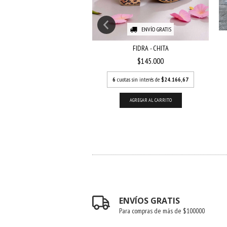
ENVÍO GRATIS
ENVÍO GRATIS
A - NEGRO CHAROLADO
FIDRA - CHITA
$135.000
$145.000
otas sin interés de
$22.500
6
cuotas sin interés de
$24.166,67
AGREGAR AL CARRITO
AGREGAR AL CARRITO
ENVÍOS GRATIS
Para compras de más de $100000