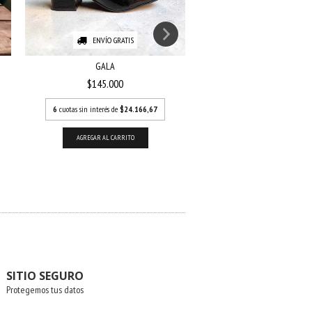
ENVÍO GRATIS
ENVÍO GRATIS
GALA
NOVA - NEGRO CHARO
$145.000
$135.000
6
cuotas sin interés de
$24.166,67
6
cuotas sin interés de
$22
AGREGAR AL CARRITO
AGREGAR AL CARRITO
SITIO SEGURO
Protegemos tus datos